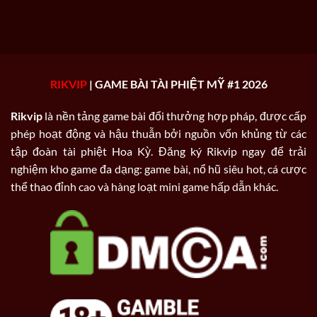
RIKVIP
| GAME BÀI TÀI PHIỆT MỸ #1 2026
Rikvip
là nền tảng game bài đổi thưởng hợp pháp, được cấp
phép hoạt động và hậu thuẫn bởi nguồn vốn khủng từ các
tập đoàn tài phiệt Hoa Kỳ. Đăng ký Rikvip ngay để trải
nghiệm kho game đa dạng: game bài, nổ hũ siêu hot, cá cược
thể thao đỉnh cao và hàng loạt mini game hấp dẫn khác.