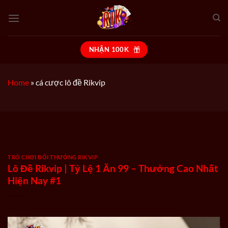
Bỏ
qua
nội
dung
NHẬN 100K
Home
»
cá cược lô đề Rikvip
TRÒ CHƠI ĐỔI THƯỞNG RIKVIP
Lô Đề Rikvip | Tỷ Lệ 1 Ăn 99 – Thưởng Cao Nhất
Hiện Nay #1