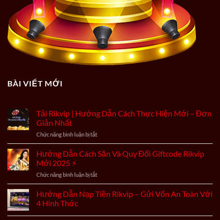
BÀI VIẾT MỚI
Tải Rikvip | Hướng Dẫn Cách Thực Hiện Mới – Đơn
Giản Nhất
Chức năng bình luận bị tắt
ở
Tải
Rikvip
Hướng Dẫn Cách Săn Và Quy Đổi Giftcode Rikvip
|
Mới 2025 ⚡️
Hướng
Chức năng bình luận bị tắt
ở
Dẫn
Hướng
Cách
Dẫn
Hướng Dẫn Nạp Tiền Rikvip – Gửi Vốn An Toàn Với
Thực
Cách
Hiện
4 Hình Thức
Săn
Mới
Và
–