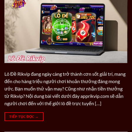
Lô Đề Rikvip đang ngày càng trở thành cơn sốt giải trí, mang
đến cho hàng triệu người chơi khoản thưởng đáng mong
ước. Bạn muốn thử vận may? Cũng như nhận tiền thưởng
từ Rikvip? Nội dung bài viết dưới đây apprikvip.com sẽ dẫn
người chơi đến với thế giới lô đề trực tuyến […]
TIẾP TỤC ĐỌC
→