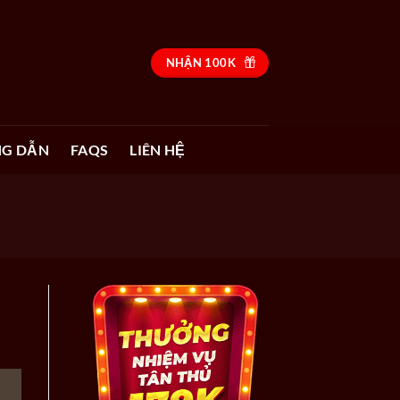
NHẬN 100K
G DẪN
FAQS
LIÊN HỆ