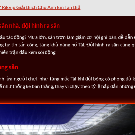
? Rikvip Giải thích Cho Anh Em Tân thủ
sân nhà, đội hình ra sân
đấu tác động? Mưa lớn, sân trơn làm giảm cơ hội ghi bàn, dễ dẫn
g tự tin tấn công, tăng khả năng nổ Tài. Đội hình ra sân cũng 
khiến trận đấu kém sôi động.
ăng sẵn
nh lừa người chơi, như tăng mốc Tài khi đội bóng có phong độ 
tế như thống kê bàn thắng, thay vì chạy theo tỷ lệ hấp dẫn nhưng