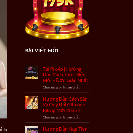
BÀI VIẾT MỚI
Tải Rikvip | Hướng
Dẫn Cách Thực Hiện
Mới – Đơn Giản Nhất
Chức năng bình luận bị tắt
ở
Tải
Rikvip
Hướng Dẫn Cách Săn
|
Và Quy Đổi Giftcode
Hướng
Rikvip Mới 2025 ⚡️
Dẫn
Chức năng bình luận bị tắt
ở
Cách
Hướng
Thực
Dẫn
Hiện
Hướng Dẫn Nạp Tiền
ỉ là
Cách
Mới