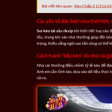
Bài viết liên quan:
Kèo Chấp 2 1/2 Là Gì
Các yếu tố đặc biệt như thời tiết, 
Soi kèo tài xỉu rikvip
khi thời tiết hay sân 
Xỉu, trong khi sân nhà thường giúp đội bón
trọng, thiếu vắng ngôi sao tấn công có thể 
Cách tránh “bẫy kèo” do nhà cái gi
Nhà cái thường điều chỉnh tỷ lệ kèo để đá
Anh em cần tỉnh táo, dựa vào dữ liệu thực 
rủi ro.