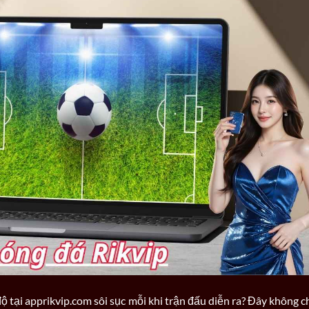
 tại apprikvip.com sôi sục mỗi khi trận đấu diễn ra? Đây không ch