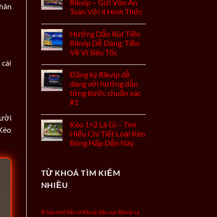
Rikvip – Gửi Vốn An
phân
Săn
–
Toàn Với 4 Hình Thức
Và
Đơn
Quy
Giản
Đổi
Hướng Dẫn Rút Tiền
Nhất
Giftcode
Rikvip Dễ Dàng, Tiền
Rikvip
Về Ví Siêu Tốc
Mới
 cái
2025
Đăng ký Rikvip dễ
⚡️
dàng với hướng dẫn
từng bước chuẩn xác
#1
gười
Kèo 1×2 Là Gì – Tìm
 Kèo
Hiểu Chi Tiết Loại Kèo
Bóng Hấp Dẫn Này
TỪ KHOÁ TÌM KIẾM
NHIỀU
Bí kíp chơi bắn cá Rikvip
bầu cua Rikvip
cá