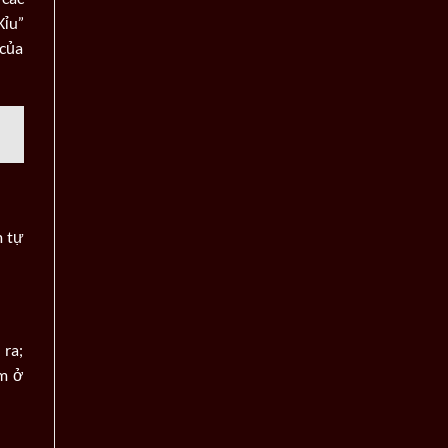
Xỉu”
 của
m tự
 ra;
ằm ở